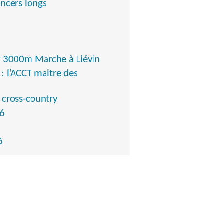
ancers longs
r 3000m Marche à Liévin
: l’ACCT maitre des
 cross-country
26
6