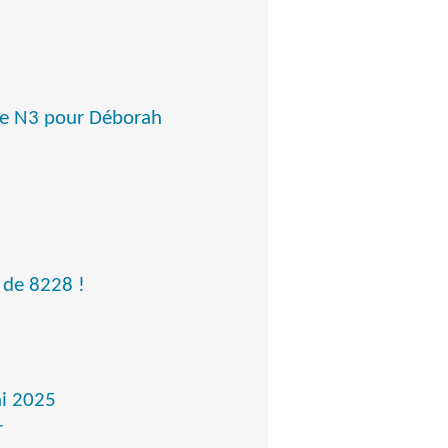
nce N3 pour Déborah
de 8228 !
ai 2025
r