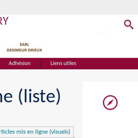
RY
Adhésion
Liens utiles
e (liste)
ticles mis en ligne (visuels)