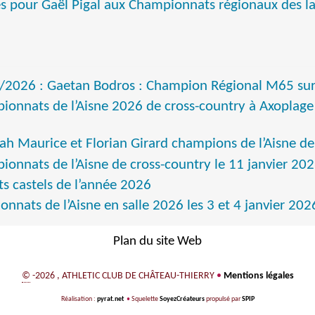
res pour Gaël Pigal aux Championnats régionaux des l
/2026 : Gaetan Bodros : Champion Régional M65 su
onnats de l’Aisne 2026 de cross-country à Axoplage 
h Maurice et Florian Girard champions de l’Aisne de
onnats de l’Aisne de cross-country le 11 janvier 20
ts castels de l’année 2026
nnats de l’Aisne en salle 2026 les 3 et 4 janvier 202
Plan du site Web
©
-2026 , ATHLETIC CLUB DE CHÂTEAU-THIERRY
•
Mentions légales
Réalisation :
pyrat.net
•
Squelette
SoyezCréateurs
propulsé par
SPIP