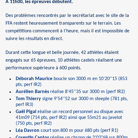
À 11h00, les épreuves débutent.
Des problèmes rencontrés par le secrétariat avec le site de la
FFA restent heureusement transparents sur le terrain. Les
compétitions commencent à l’heure, mais il est impossible de
suivre les résultats en direct.
Durant cette longue et belle journée, 42 athlètes étaient
engagés sur 65 épreuves, 10 athlètes castels réalisent une
performance supérieure à 600 points.
Déborah Maurice
boucle son 3000 m en 10’20’’15 (853
pts, perf IR2)
Aurélien Barnès
réalise 8’45’’35 sur 3000 m (perf IR2)
Tom Thierry
signe 9’54’’52 sur 3000 m steeple (781 pts,
perf IR3)
Gaël Pigal r
éalise un record personnel au disque avec
41m09 (714 pts, perf IR2) ainsi que 55m21 au javelot
(750 pts, perf IR2)
Léa Davron
court son 800 m pour 680 pts (perf R1)
Corentin Cantos
réalise un chrono de 2’03"68 sur 800m