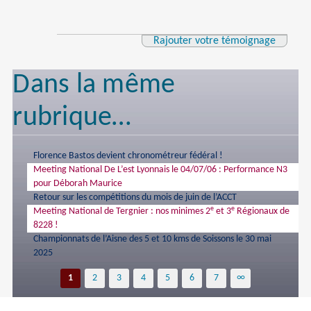
Rajouter votre témoignage
Dans la même
rubrique…
Florence Bastos devient chronométreur fédéral !
Meeting National De L’est Lyonnais le 04/07/06 : Performance N3
pour Déborah Maurice
Retour sur les compétitions du mois de juin de l’ACCT
e
e
Meeting National de Tergnier : nos minimes 2
et 3
Régionaux de
8228 !
Championnats de l’Aisne des 5 et 10 kms de Soissons le 30 mai
2025
1
2
3
4
5
6
7
∞