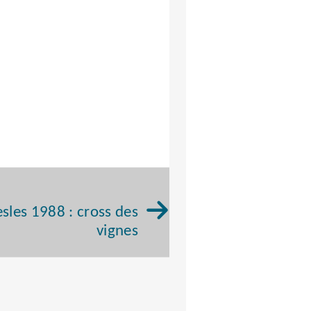
sles 1988 : cross des
vignes