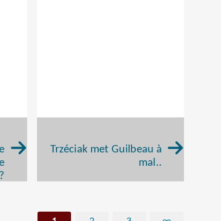
le
Trzéciak met Guilbeau à
de
mal..
 ?