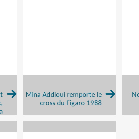
t
Mina Addioui remporte le
Ne
k,
cross du Figaro 1988
a
ne