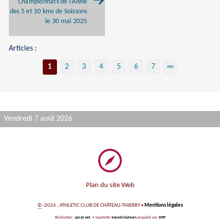
Championnats de l’Aisne
des 5 et 10 kms de Soissons
le 30 mai 2025
Articles :
1
2
3
4
5
6
7
∞
Vendredi 7 août 2026
Plan du site Web
©
-2026 , ATHLETIC CLUB DE CHÂTEAU-THIERRY
•
Mentions légales
Réalisation :
pyrat.net
•
Squelette
SoyezCréateurs
propulsé par
SPIP