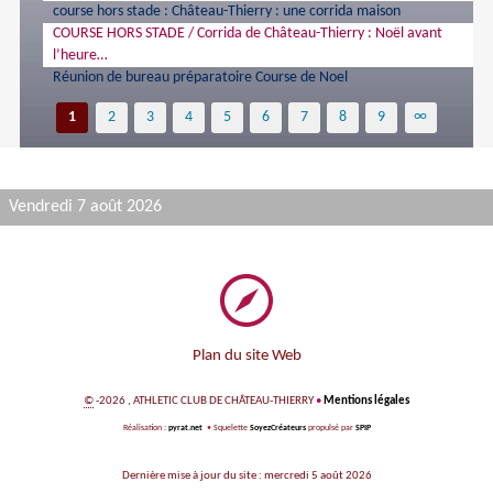
course hors stade : Château-Thierry : une corrida maison
COURSE HORS STADE / Corrida de Château-Thierry : Noël avant
l’heure…
Réunion de bureau préparatoire Course de Noel
1
2
3
4
5
6
7
8
9
∞
Vendredi 7 août 2026
Plan du site Web
©
-2026 , ATHLETIC CLUB DE CHÂTEAU-THIERRY
•
Mentions légales
Réalisation :
pyrat.net
•
Squelette
SoyezCréateurs
propulsé par
SPIP
Dernière mise à jour du site : mercredi 5 août 2026