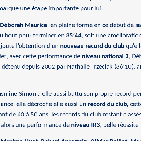
arque une étape importante pour lui.
Déborah Maurice
, en pleine forme en ce début de sa
’au bout pour terminer en
35’44
, soit une amélioratio
ajoute l’obtention d’un
nouveau record du club
qu’ell
ffet, avec cette performance de
niveau national 3
, Dé
it détenu depuis 2002 par Nathalie Trzeciak (36’10), a
asmine Simon
a elle aussi battu son propre record pe
mance, elle décroche elle aussi un
record du club
, cet
ant de 40 à 50 ans, les records du club restant classé
se alors une performance de
niveau IR3
, belle réussite 