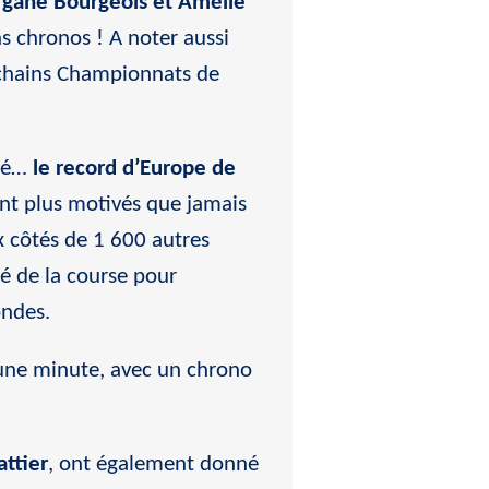
rgane Bourgeois et Amélie
s chronos ! A noter aussi
rochains Championnats de
ré…
le record d’Europe de
ent plus motivés que jamais
ux côtés de 1 600 autres
ité de la course pour
ondes.
d’une minute, avec un chrono
attier
, ont également donné