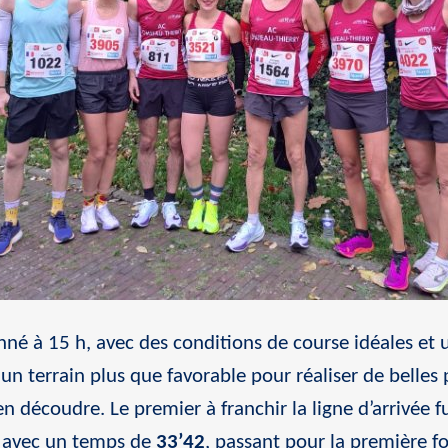
nné à 15 h, avec des conditions de course idéales e
 un terrain plus que favorable pour réaliser de belle
 en découdre. Le premier à franchir la ligne d’arrivée f
e avec un temps de
33’42
, passant pour la première fo