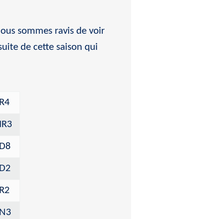
 nous sommes ravis de voir
uite de cette saison qui
R4
IR3
D8
D2
R2
N3