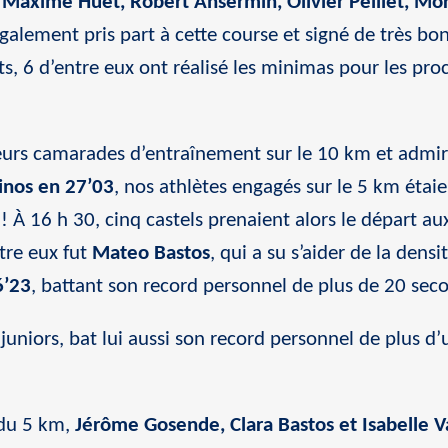
à
Maxime Huet, Robert Ansermin, Olivier Peillet, Mo
galement pris part à cette course et signé de très bon
nts, 6 d’entre eux ont réalisé les minimas pour les p
 leurs camarades d’entraînement sur le 10 km et admi
inos en 27’03
, nos athlètes engagés sur le 5 km étai
 ! À 16 h 30, cinq castels prenaient alors le départ a
tre eux fut
Mateo Bastos
, qui a su s’aider de la dens
6’23
, battant son record personnel de plus de 20 sec
s juniors, bat lui aussi son record personnel de plus 
 du 5 km,
Jérôme Gosende, Clara Bastos et Isabelle V