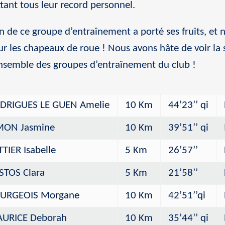
tant tous leur record personnel.
n de ce groupe d’entraînement a porté ses fruits, et
 les chapeaux de roue ! Nous avons hâte de voir la s
ensemble des groupes d’entraînement du club !
DRIGUES LE GUEN Amelie
10 Km
44’23’’ qi
MON Jasmine
10 Km
39’51’’ qi
TTIER Isabelle
5 Km
26’57’’
STOS Clara
5 Km
21’58’’
URGEOIS Morgane
10 Km
42’51’’qi
URICE Deborah
10 Km
35’44’’ qi