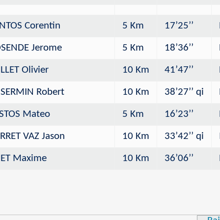
NTOS Corentin
5 Km
17’25’’
SENDE Jerome
5 Km
18’36’’
LLET Olivier
10 Km
41’47’’
SERMIN Robert
10 Km
38’27’’ qi
STOS Mateo
5 Km
16’23’’
RRET VAZ Jason
10 Km
33’42’’ qi
ET Maxime
10 Km
36’06’’