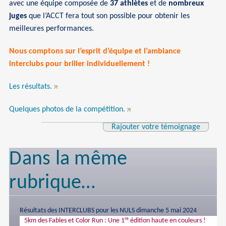
avec une équipe composée de
37 athlètes
et de
nombreux
juges
que l’ACCT fera tout son possible pour obtenir les
meilleures performances.
Nous comptons sur l’esprit d’équipe et l’ambiance
interclubs pour briller individuellement !
Les résultats.
Quelques photos de la compétition.
Rajouter votre témoignage
Dans la même
rubrique…
Résultats des INTERCLUBS pour les NULS dimanche 5 mai 2024
re
5km des Fables et Color Run : Une 1
édition haute en couleurs !