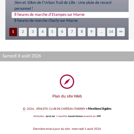
5km et 10km de l’Urban Trail de Lille : Une pluie de record
personnel !
8 heures de marche d’Etampes sur Marne
8 heures de marche Charly-sur-Marne
1
2
3
4
5
6
7
8
9
…
14
∞
Samedi 8 août 2026
Plan du site Web
©
-2026 , ATHLETIC CLUB DE CHÂTEAU-THIERRY
•
Mentions légales
Réalisation :
pyrat.net
•
Squelette
SoyezCréateurs
propulsé par
SPIP
Dernière mise à jour du site : mercredi 5 août 2026