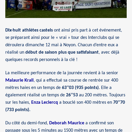
Dix-huit athlètes castels
ont ainsi pris part à cet événement,
se préparant ainsi pour le « vrai » tour des Interclubs qui se
déroulera dimanche 12 mai à Noyon. Chacun d’entre eux a
réalisé un
début de saison plus que satisfaisant
, avec déjà
quelques records personnels à la clé !
La meilleure performance de la journée revient à la senior
Malaurie Krall
, qui a effectué sa course de rentrée sur 400
mètres haies en un temps de
63’’03 (935 points)
. Elle a
également réalisé un temps de
26’’53
au 200 mètres. Toujours
sur les haies,
Enza Leclercq
a bouclé son 400 mètres en
70’’70
(733 points).
Du côté du demi-fond,
Deborah Maurice
a confirmé son
passage sous les 5 minutes au 1500 mètres avec un temps de