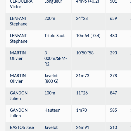
CERQUEIRA
Longueur
4m96 (+0.2)
501
Victor
LENFANT
200m
24’’28
659
Stephane
LENFANT
Triple Saut
10m64 (-0.4)
480
Stephane
MARTIN
3
10’50’’58
293
Olivier
000m/SEM-
R2
MARTIN
Javelot
31m73
378
Olivier
(800 G)
GANDON
100m
11’’26
847
Julien
GANDON
Hauteur
1m70
585
Julien
BASTOS Jose
Javelot
26m91
310