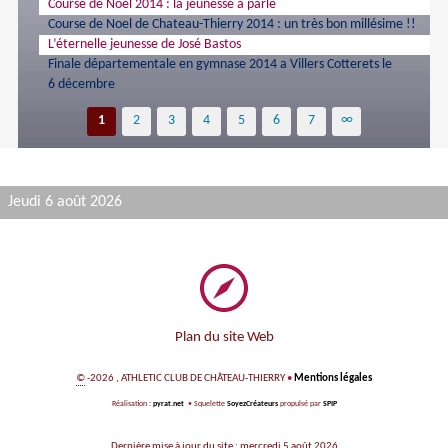
Course de Noël 2014 : la jeunesse à parlé
Course de Noel de Chateau-Thierry 2014 : un très bon millésime !!
L’éternelle jeunesse de José Bastos
Finale départementale en gymnase 2014 a Villers Cotterets le
6 décembre
1
2
3
4
5
6
7
∞
Jeudi 6 août 2026
Plan du site Web
©
-2026 , ATHLETIC CLUB DE CHÂTEAU-THIERRY
•
Mentions légales
Réalisation :
pyrat.net
•
Squelette
SoyezCréateurs
propulsé par
SPIP
Dernière mise à jour du site : mercredi 5 août 2026