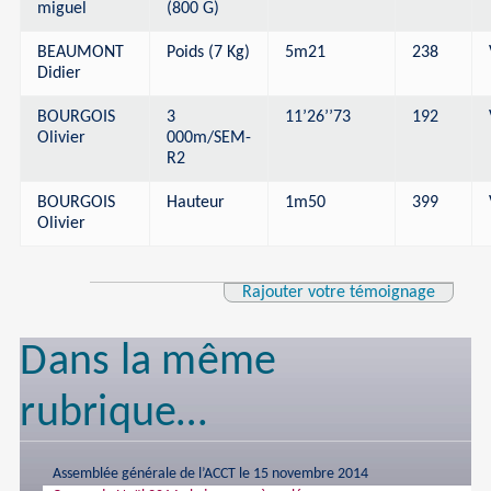
miguel
(800 G)
BEAUMONT
Poids (7 Kg)
5m21
238
Didier
BOURGOIS
3
11’26’’73
192
Olivier
000m/SEM-
R2
BOURGOIS
Hauteur
1m50
399
Olivier
Rajouter votre témoignage
Dans la même
rubrique…
Assemblée générale de l’ACCT le 15 novembre 2014