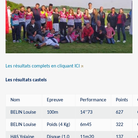
Les résultats complets en cliquant ICI
Les résultats castels
Nom
Epreuve
Performance
Points
BELIN Louise
100m
14’’73
627
BELIN Louise
Poids (4 Kg)
6m45
322
HAS Yolaine
Disque (1.0
11m20
137