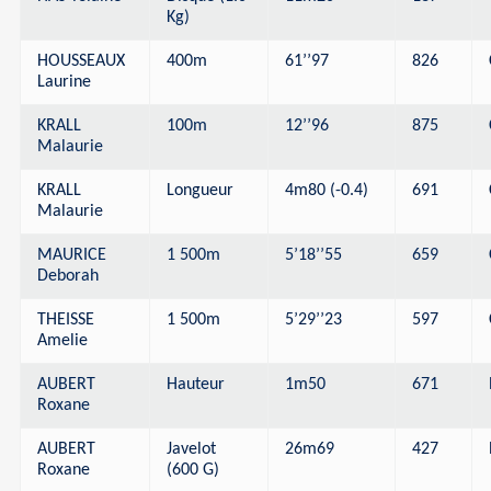
Kg)
HOUSSEAUX
400m
61’’97
826
Laurine
KRALL
100m
12’’96
875
Malaurie
KRALL
Longueur
4m80 (-0.4)
691
Malaurie
MAURICE
1 500m
5’18’’55
659
Deborah
THEISSE
1 500m
5’29’’23
597
Amelie
AUBERT
Hauteur
1m50
671
Roxane
AUBERT
Javelot
26m69
427
Roxane
(600 G)