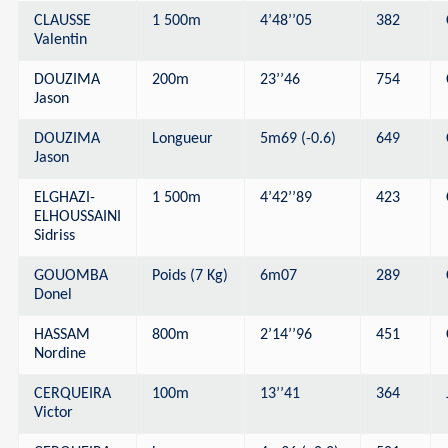
CLAUSSE
1 500m
4’48’’05
382
Valentin
DOUZIMA
200m
23’’46
754
Jason
DOUZIMA
Longueur
5m69 (-0.6)
649
Jason
ELGHAZI-
1 500m
4’42’’89
423
ELHOUSSAINI
Sidriss
GOUOMBA
Poids (7 Kg)
6m07
289
Donel
HASSAM
800m
2’14’’96
451
Nordine
CERQUEIRA
100m
13’’41
364
Victor