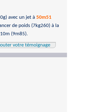
00g) avec un jet à
50m51
ncer de poids (7kg260) à la
es 10m (9m85).
jouter votre témoignage