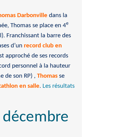
homas Darbonville
dans la
e
ée, Thomas se place en 4
). Franchissant la barre des
ases d’un
record club en
st approché de ses records
ecord personnel à la hauteur
e de son RP) ,
Thomas
se
tathlon en salle
.
Les résultats
8 décembre