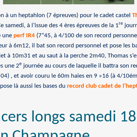
ion à un heptahlon (7 épreuves) pour le cadet castel
T
re
Ce samedi, à l’issue des 4 ères épreuves de la 1
journ
se une
perf IR4
(7"45, à 4/100 de son record personnel
ur à 6m12, il bat son record personnel et pose les b
 jet à 10m31 et au saut à la perche 2m40, Thomas s’e
e
ès une 2
journée au cours de laquelle il battra son r
4) , et avoir couru le 60m haies en 9 »16 (à 4/10ém
pose là aussi les bases du
record club cadet de l’hep
ncers longs samedi 1
 en Champagne