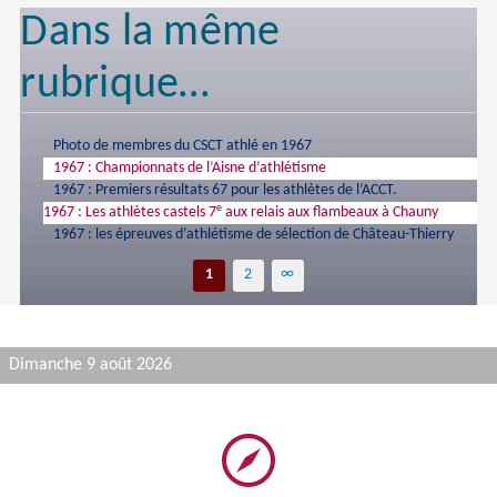
Dans la même
rubrique…
Photo de membres du CSCT athlé en 1967
1967 : Championnats de l’Aisne d’athlétisme
1967 : Premiers résultats 67 pour les athlètes de l’ACCT.
e
1967 : Les athlètes castels 7
aux relais aux flambeaux à Chauny
1967 : les épreuves d’athlétisme de sélection de Château-Thierry
1
2
∞
Dimanche 9 août 2026