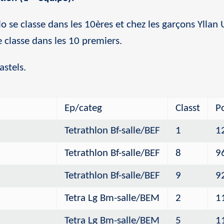
o se classe dans les 10ères et chez les garçons Yllan 
 classe dans les 10 premiers.
astels.
Ep/categ
Classt
P
Tetrathlon Bf-salle/BEF
1
1
Tetrathlon Bf-salle/BEF
8
9
Tetrathlon Bf-salle/BEF
9
9
Tetra Lg Bm-salle/BEM
2
1
Tetra Lg Bm-salle/BEM
5
1