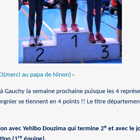
ICI(merci au papa de Ninon)
 à Gauchy la semaine prochaine puisque les 4 représen
rgnier se tiennent en 4 points !! Le titre départemen
e
tion avec Yehlbo Douzima qui termine 2
et avec le jo
re
tion (1
équipe).