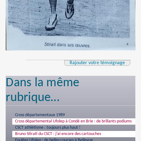
Rajouter votre témoignage
Dans la même
rubrique…
Cross départementaux 1989
Cross départemental Ufolep à Condé en Brie : de brillants podiums
CSCT athlétisme : toujours plus haut !
Bruno Stirati du CSCT : j’ai encore des cartouches
Foulées Ufolep : de belles courses à Bellevue