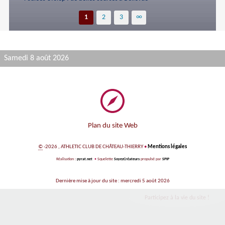
1
2
3
∞
Samedi 8 août 2026
Plan du site Web
©
-2026 , ATHLETIC CLUB DE CHÂTEAU-THIERRY
•
Mentions légales
Réalisation :
pyrat.net
•
Squelette
SoyezCréateurs
propulsé par
SPIP
Dernière mise à jour du site : mercredi 5 août 2026
Participez à la vie du site !