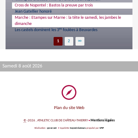
Cross de Nogentel : Bastos la preuve par trois
Jean Gatellier honoré
Marche : Etampes sur Marne : la tête le samedi, les jambes le
dimanche
es
Les castels dominent les 3
foulées à Beuvardes
1
2
∞
Samedi 8 août 2026
Plan du site Web
©
-2026 , ATHLETIC CLUB DE CHÂTEAU-THIERRY
•
Mentions légales
Réalisation :
pyrat.net
•
Squelette
SoyezCréateurs
propulsé par
SPIP