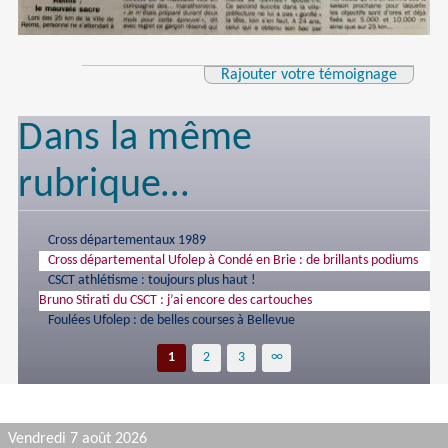
Rajouter votre témoignage
Dans la même
rubrique…
Cross départementaux 1989
Cross départemental Ufolep à Condé en Brie : de brillants podiums
CSCT athlétisme : toujours plus haut !
Bruno Stirati du CSCT : j’ai encore des cartouches
Foulées Ufolep : de belles courses à Bellevue
1
2
3
∞
Vendredi 7 août 2026